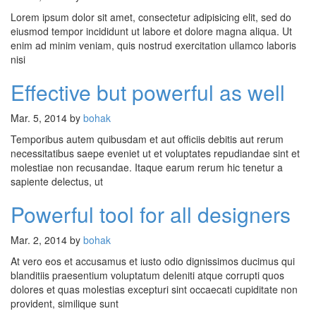
Lorem ipsum dolor sit amet, consectetur adipisicing elit, sed do
eiusmod tempor incididunt ut labore et dolore magna aliqua. Ut
enim ad minim veniam, quis nostrud exercitation ullamco laboris
nisi
Effective but powerful as well
Mar. 5, 2014 by
bohak
Temporibus autem quibusdam et aut officiis debitis aut rerum
necessitatibus saepe eveniet ut et voluptates repudiandae sint et
molestiae non recusandae. Itaque earum rerum hic tenetur a
sapiente delectus, ut
Powerful tool for all designers
Mar. 2, 2014 by
bohak
At vero eos et accusamus et iusto odio dignissimos ducimus qui
blanditiis praesentium voluptatum deleniti atque corrupti quos
dolores et quas molestias excepturi sint occaecati cupiditate non
provident, similique sunt